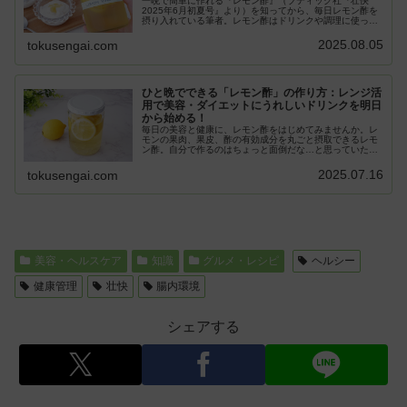
一晩で簡単に作れる『レモン酢』（ブティック社『壮快
2025年6月初夏号』より）を知ってから、毎日レモン酢を
摂り入れている筆者。レモン酢はドリンクや調理に使って
います。前回はレモン酢を使ったオリジナルレシピ「冷や
し中華」をご紹介しましたが、今...
2025.08.05
tokusengai.com
ひと晩でできる「レモン酢」の作り方：レンジ活
用で美容・ダイエットにうれしいドリンクを明日
から始める！
毎日の美容と健康に、レモン酢をはじめてみませんか。レ
モンの果肉、果皮、酢の有効成分を丸ごと摂取できるレモ
ン酢。自分で作るのはちょっと面倒だな…と思っていたの
ですが、ブティック社『壮快2025年6月初夏号』を参考に
作ってみたら、とにかく簡単、...
2025.07.16
tokusengai.com
美容・ヘルスケア
知識
グルメ・レシピ
ヘルシー
健康管理
壮快
腸内環境
シェアする