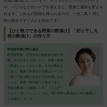
野菜の酢漬けにコショウ、トウガラシといったスパイス
や、バジルなどのハーブを加えると、簡単に風味を変えら
れます。これらの効能も得られるので、一石二鳥！ 同じ
味に飽きやすい人にお勧めです。
【ひと晩でできる野菜の酢漬け】「切り干し大
根の酢漬け」の作り方
料理研究家◎野口真紀
料理研究家。料理雑誌の編集者を経て現
職。作りやすくておいしい、栄養や健康
に配慮したレシピが人気。大のお酢好き
であり、家族で外食をする際はテーブル
に置いてある酢のおかわりが必要になる
ことも。著書『毎日食べて体すっきり
野菜の酢漬けと展開レシピ』（エムディ
エヌコーポレーション）では、28の簡単な酢漬けと76の展開レシ
ピを紹介している。