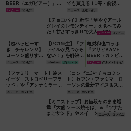
理由
BEER（エガビアー）』が
でも買える！1等・前後賞
待望の再登場！
5,000万円が狙える宝くじ
レビュー
コンビニ
ニュース
金運・占い
を解説
【チョコパイ】新作「華やぐアール
グレイのレモンティー」を食べてみ
た！甘さすっきりで大人っぽく、初
レビュー
コンビニ
夏にぴったり
【超ハッピーす
【PC1年生】「フ
亀梨和也コラボ
ぎ！チャレンジ】
ァイルが見つから
『アサヒKAME
ローソン盛りすぎ
ない！」を解決す
BEER（カメビア
増量企画拡大、6
る方法
ー』はどんなビー
ニュース
コンビニ
Windows
ガジェット
レビュー
グルメ・レシピ
月2日開始！4週
【OneDrive対
ルか飲んで確認！
にわたり全50品
応・2026年最新
【ファミリーマート】冷ス
【コンビニ3社チョコミン
登場
版】
イーツ「ストロベリーフラ
ト】セブン・ファミマ・ロ
ッペ」や「アンナミラーズ
ーソンの最新アイス＆スイ
アイス」、「冷し麺」おト
ーツ【2026年5月】
ニュース
コンビニ
ニュース
コンビニ
クなキャンペーン情報など
【ミニストップ】お値段そのまま増
量『大盛 ソース焼そば』＆『ツナた
まごサンド』やスイーツ・お弁当な
ニュース
コンビニ
ど注目のベストイレブン！