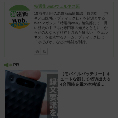
特選街webウェルネス班
1979年創刊の老舗商品情報誌「特選街」（マ
キノ出版/現・ブティック社）を起源とする
Webマガジン「特選街web」編集部にて、長
い歴史の中で得た専門家の知見とともに、か
らだのみならず精神も含めた幅広い「ウェル
ネス」を追求するチーム。ブティック社は
「ゆほびか」などの雑誌も刊行。
PR
【モバイルバッテリー】キ
ュートな顔して45W出力＆
4台同時充電の本格派
『RORRY CharmGo オー
ルインミニ』でスマホもモ
バイルファンもノートPCも
安心