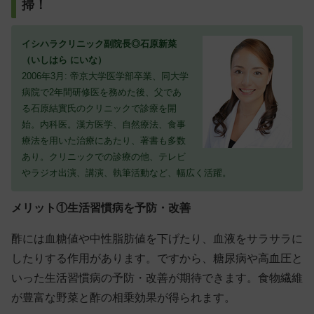
掃！
イシハラクリニック副院長◎石原新菜
（いしはら にいな）
2006年3月: 帝京大学医学部卒業、同大学
病院で2年間研修医を務めた後、父であ
る石原結實氏のクリニックで診療を開
始。内科医。漢方医学、自然療法、食事
療法を用いた治療にあたり、著書も多数
あり。クリニックでの診療の他、テレビ
やラジオ出演、講演、執筆活動など、幅広く活躍。
メリット①生活習慣病を予防・改善
酢には血糖値や中性脂肪値を下げたり、血液をサラサラに
したりする作用があります。ですから、糖尿病や高血圧と
いった生活習慣病の予防・改善が期待できます。食物繊維
が豊富な野菜と酢の相乗効果が得られます。