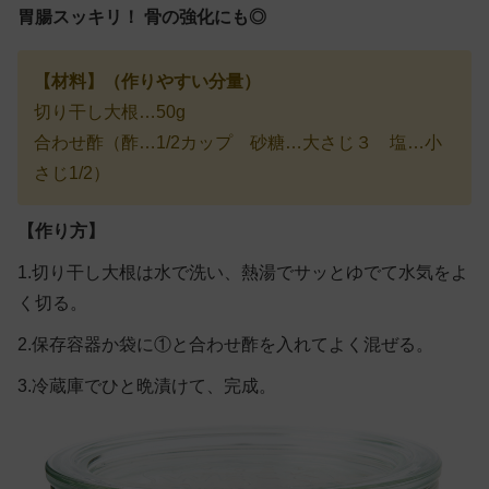
胃腸スッキリ！ 骨の強化にも◎
【材料】（作りやすい分量）
切り干し大根…50g
合わせ酢（酢…1/2カップ 砂糖…大さじ３ 塩…小
さじ1/2）
【作り方】
1.切り干し大根は水で洗い、熱湯でサッとゆでて水気をよ
く切る。
2.保存容器か袋に①と合わせ酢を入れてよく混ぜる。
3.冷蔵庫でひと晩漬けて、完成。