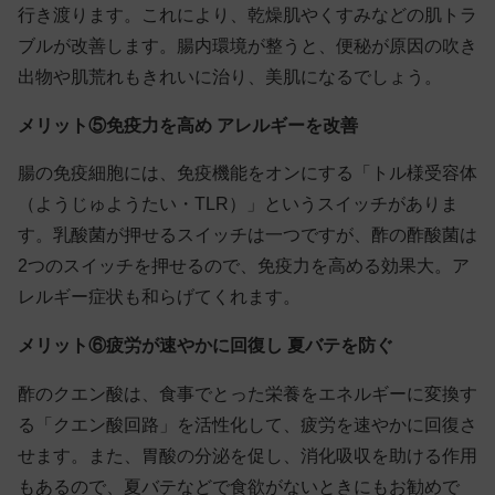
行き渡ります。これにより、乾燥肌やくすみなどの肌トラ
ブルが改善します。腸内環境が整うと、便秘が原因の吹き
出物や肌荒れもきれいに治り、美肌になるでしょう。
メリット⑤免疫力を高め アレルギーを改善
腸の免疫細胞には、免疫機能をオンにする「トル様受容体
（ようじゅようたい・TLR）」というスイッチがありま
す。乳酸菌が押せるスイッチは一つですが、酢の酢酸菌は
2つのスイッチを押せるので、免疫力を高める効果大。ア
レルギー症状も和らげてくれます。
メリット⑥疲労が速やかに回復し 夏バテを防ぐ
酢のクエン酸は、食事でとった栄養をエネルギーに変換す
る「クエン酸回路」を活性化して、疲労を速やかに回復さ
せます。また、胃酸の分泌を促し、消化吸収を助ける作用
もあるので、夏バテなどで食欲がないときにもお勧めで