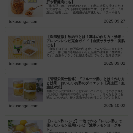
肝や腎臓病にも】
「酢大豆」は、その名のとおり、お酢に大豆を漬けるだけ
で完成する、とても簡単な健康食です。それでいて、「高
血圧が改善した」「血糖値が正常化した」「楽々やせた」
などなど、その効果の高さから、「最強の健康食」として
今、注目を集めているのです。今回...
2025.09.27
tokusengai.com
【医師監修】酢納豆とは？基本の作り方・効果・
アレンジレシピ完全ガイド【血液サラサラ・美肌
にも】
「血液ドロドロ」は万病の引き金。そんな悩みに立ち向か
うのが、酢と納豆を組み合わせた話題の健康食『酢納豆』
です。血液をサラサラに整えるだけでなく、生活習慣病の
予防、ダイエット効果、さらにはアンチエイジングにも期
待大。毎日の食卓に手軽に取り入れ...
2025.09.02
tokusengai.com
【管理栄養士監修】『フルーツ酢』とは？作り方
と効果・おいしいお酢のダイエット【高血圧・血
糖値対策】
お酢がからだに良いことはわかっていても、そのまま飲む
にはやはり独特の味や香りがキツい……。そんなときにお
勧めしたいのが、酢と果物を合わせることでグンと飲みや
すくなる『フルーツ酢』！ 普通は熟成するまで1ヶ月かか
るのですが、村上先生のレシピは...
2025.10.02
tokusengai.com
【レモン酢 レシピ】一晩で作る「レモン酢」で
使ったレモン活用レシピ『濃厚レモンヨーグル
ト』