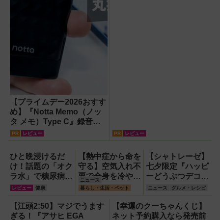
【プライムデー2026おすす
め】『Notta Memo（ノッ
タ メモ）Type C』録音か
らAI自動文字起こし・翻
PR
レビュー
PR
レビュー
訳・要約までこなすAIボイ
スレコーダー！【議事録作
ひと晩浸けるだ
【熱中症から命を
【シャトレーゼ】
成】
け！話題の「オク
守る】空気入れ不
七夕限定『ハッピ
ラ水」で糖尿病・
要で全身を冷やす
ーどうぶつデコレ
ニュース
高血圧・関節痛を
『ワンタッチアイ
ーション』と『星
レビュー
健康
暮らし・生活・ペット
ニュース
グルメ・レシピ
撃退する簡単習慣
スバス』。子ども
空のゼリー』が6
【2026年最新
たちのスポーツ現
月26日に登場！
【江頭2:50】マジでうます
【幸運のクーちゃんくじ】
版】
場に1台置くべき
ぎる！『アサヒ EGA
ネット予約購入なら発売前