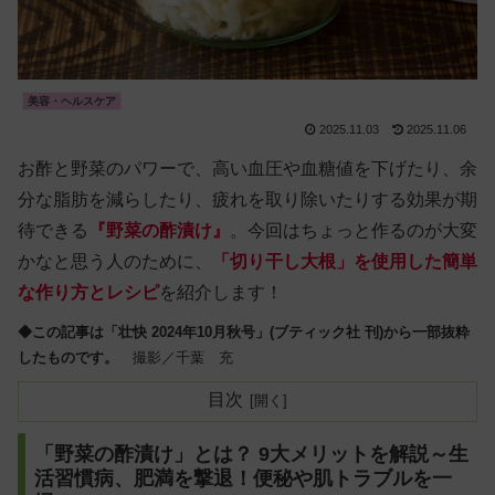
美容・ヘルスケア
2025.11.03
2025.11.06
お酢と野菜のパワーで、高い血圧や血糖値を下げたり、余
分な脂肪を減らしたり、疲れを取り除いたりする効果が期
待できる
『野菜の酢漬け』
。今回はちょっと作るのが大変
かなと思う人のために、
「切り干し大根」を使用した簡単
な作り方とレシピ
を紹介します！
◆この記事は「壮快 2024年10月秋号」(ブティック社 刊)から一部抜粋
したものです。
撮影／千葉 充
目次
「野菜の酢漬け」とは？ 9大メリットを解説～生
活習慣病、肥満を撃退！便秘や肌トラブルを一