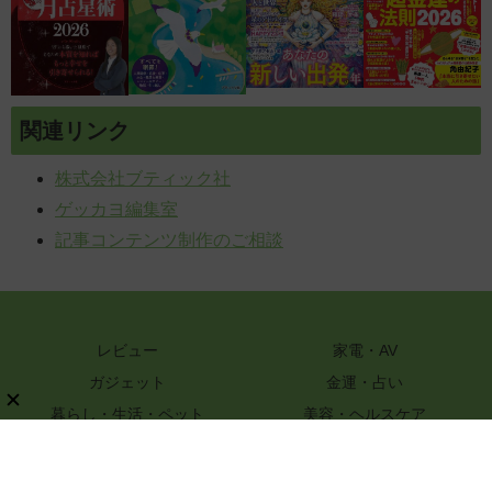
関連リンク
株式会社ブティック社
ゲッカヨ編集室
記事コンテンツ制作のご相談
レビュー
家電・AV
ガジェット
金運・占い
暮らし・生活・ペット
美容・ヘルスケア
知識
ハンドメイド・DIY
グルメ・レシピ
文具・ホビー・カメラ