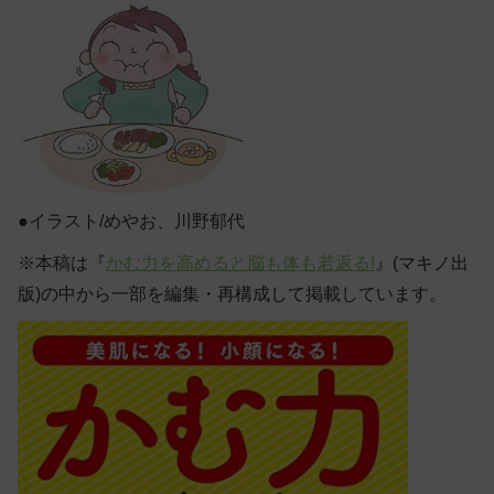
●イラスト/めやお、川野郁代
※本稿は『
かむ力を高めると脳も体も若返る!
』(マキノ出
版)の中から一部を編集・再構成して掲載しています。