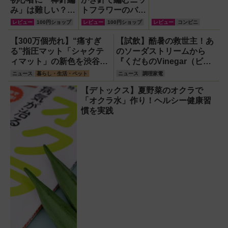
み」は難しい？
トフラワーのバラ
『初心者にいちば
が可愛すぎた！実
レビュー
100円ショップ
レビュー
100円ショップ
レビュー
コンビニ
んわかりやすい!!
際に作ってみたレ
基本の棒針編み』
ビュー
【300万個売れ】“痛すぎ
【試飲】酷暑の救世主！あ
を参考に20年ぶ
る”指圧マット「シャクテ
のソーダストリームから
りに挑んでみまし
ィマット」の新色を渋谷で
『くだものVinegar（ビネ
た！
体験できるイベント開催！
ガー）』が登場！スッキリ
ニュース
暮らし・生活・ペット
ニュース
調理家電
美味しくてどハマり確定
【デトックス】夏野菜のオクラで
「オクラ水」作り！ヘルシー健康習
慣を実践