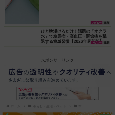
レビュー
健康
ひと晩浸けるだけ！話題の「オクラ
水」で糖尿病・高血圧・関節痛を撃
退する簡単習慣【2026年最新版】
レビュー
健康
スポンサーリンク
ホーム
暮らし・生活・ペット
本