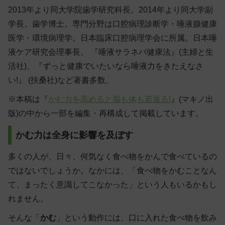
2013年より同大学院歯学研究科長。2014年より同大学副
学長。歯学博士。専門分野は口腔病理診断学・唾液腺健康
医学・環境病理学。日本臨床口腔病理学会に所属。日本唾
液ケア研究会理事長。 『唾液サラネバ健康法』(主婦と生
活社)、『ずっと健康でいたいなら唾液力をきたえなさ
い!』 (扶桑社)など著書多数。
※本稿は『
かむ力を高めると脳も体も若返る!
』(マキノ出
版)の中から一部を編集・再構成して掲載しています。
かむ力は全身に影響を及ぼす
多くの人が、日々、何気なく食べ物をかんで食べているの
ではないでしょうか。なかには、「食べ物をかむことなん
て、まったく意識してこなかった」という人もいるかもし
れません。
そんな「
かむ
」という動作には、口に入れた食べ物を飲み