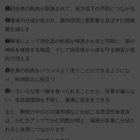
❺
顔全体の筋肉が刺激されて、視力低下の予防につながる
❻
唾液の分泌が促され、腸内環境に悪影響を及ぼす口腔細
菌を減らす
❼
唾液によって消化器の粘膜が保護されると同時に、肌や
神経を修復する物質、そして病原体から体を守る物質が体
内で増える
❽
全身の筋肉をバランスよく使うことができるようにな
り、転倒防止に役立つ
❾
いろいろな食べ物を食べられることから、栄養が偏らな
い。生活習慣病を予防し、健康に長生きできる
また、胸焼けやのどの違和感などが起こる逆流性食道炎
は、かむ力アップでかむ回数が増え、唾液が多量に分泌さ
れると改善につながります。