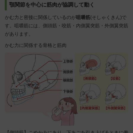
顎関節を中心に筋肉が協調して動く
かむ力と密接に関係しているのが
咀嚼筋
(そしゃくきん)
で
す。咀嚼筋には、側頭筋・咬筋・内側翼突筋・外側翼突筋
があります。
かむ力に関係する骨格と筋肉
【側頭筋】
こめかみにあり、下あごを引き上げるときに働