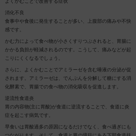
よくかむことで改善する症状
消化不良
食事中や食後に発生することが多い、上腹部の痛みや不快
感です。
かむ力によって食べ物が小さくすりつぶされると、胃腸に
かかる負担が軽減されるのです。こうして、痛みなどが起
こりにくくなるでしょう。
さらに、よくかむことでアミラーゼを含む唾液の分泌が促
されます。アミラーゼは、でんぷんを分解して糖にする消
化酵素で、胃腸での食べ物の消化吸収を促進します。
逆流性食道炎
胃の内容物(主に胃酸)が食道に逆流することで、食道に炎
症を起こす病気です。
早食いは胃酸過多の原因になるだけでなく、食べ過ぎにも
つながります。そして、食道と胃の境目にある下部食道括