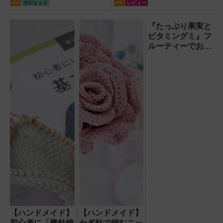
レコーダー『HVE705-
ならコスパ最強クラス！
PR
ガジェット
PR
レビュー
PRO』
【試用レポート】
『たっぷり果実と
ビタミングミ』フ
ルーティーでおい
しいのに1日分の
ビタミンもとれる
って!?【食べてみ
た】
【ハンドメイド】
【ハンドメイド】
初心者に「棒針編
かぎ針で編むニッ