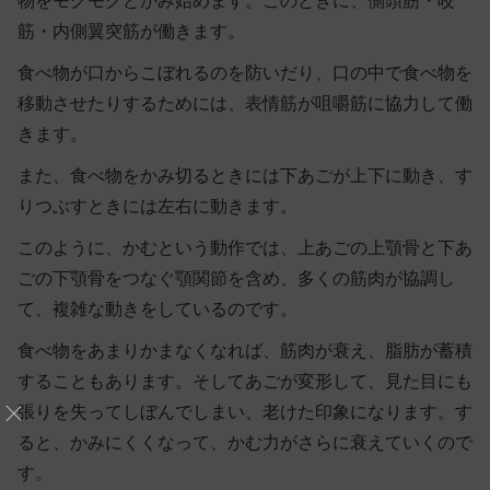
物をモグモグとかみ始めます。このときに、側頭筋・咬
筋・内側翼突筋が働きます。
食べ物が口からこぼれるのを防いだり、口の中で食べ物を
移動させたりするためには、表情筋が咀嚼筋に協力して働
きます。
また、食べ物をかみ切るときには下あごが上下に動き、す
りつぶすときには左右に動きます。
このように、かむという動作では、上あごの上顎骨と下あ
ごの下顎骨をつなぐ
顎関節を含め、多くの筋肉が協調し
て、複雑な動きをしている
のです。
食べ物をあまりかまなくなれば、筋肉が衰え、脂肪が蓄積
することもあります。そしてあごが変形して、見た目にも
張りを失ってしぼんでしまい、老けた印象になります。す
ると、かみにくくなって、かむ力がさらに衰えていくので
す。