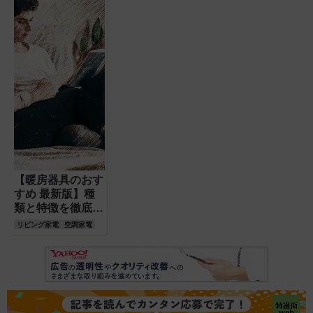
【暖房器具のおす
すめ 最新版】種
類と特徴を徹底比
較 あなたに合っ
リビング家電
空調家電
た選び方を紹介