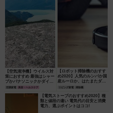
【ロボット掃除機のおすす
【空気清浄機】ウイルス対
め2020】人気のルンバか国
策におすすめ 最強はシャー
産ルーロか、はたまたダイ
プかパナソニックかダイキ
ソンか ランキングを発表!
ンか 効果が期待できる機種
空調家電
美容・ヘルスケア
リビング家電
掃除機
を紹介
【電気ストーブのおすすめ2020】種
類と値段の違い 電気代の目安と消費
電力、選ぶポイントはココ!