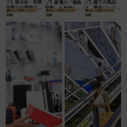
ゾ】展示品・在庫
ゾ】棚下の商品
ゾ】家電の「価格
品限りの意味は?
は、勝手にレジへ
変動」を利用して
暮らし・生活・ペット
暮らし・生活・ペット
暮らし・生活・ペット
安く家電を買いた
持って行っていい
安く買う方法!価
知識
知識
知識
い時に狙い目!購
の?棚下商品、説
格が変わる理由・
入時の注意点も解
明商品、配送商品
パターンを販売員
説
の違いとは
がこっそり教えま
す