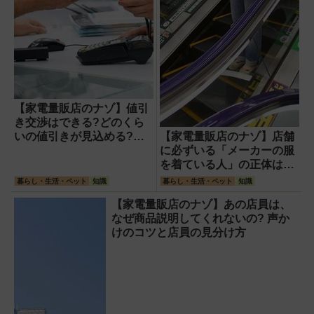
【家電量販店のナゾ】値引
き交渉はできる?どのくら
いの値引きが見込める?家
【家電量販店のナゾ】店舗
電製品の価格がどう決めら
に必ずいる「メーカーの服
れているかを解説
を着ている人」の正体は?
聞けること、聞けないこ
暮らし・生活・ペット
知識
暮らし・生活・ペット
知識
と。
【家電量販店のナゾ】あの店員は、
なぜ商品説明してくれないの? 声か
けのコツと店員の見分け方