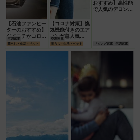
おすすめ】高性能
で人気のデロンギ
とダイソン 気に
なる電気代は?
【石油ファンヒー
【コロナ対策】換
ターのおすすめ】
気機能付きのエア
ダイニチかコロナ
コンが急人気
空調家電
空調家電
か 使い勝手で選
「加湿しながら換
暮らし・生活・ペット
暮らし・生活・ペット
リビング家電
空調家電
ぶかコスパで選ぶ
気ができる」ダイ
か
キンが一歩リード