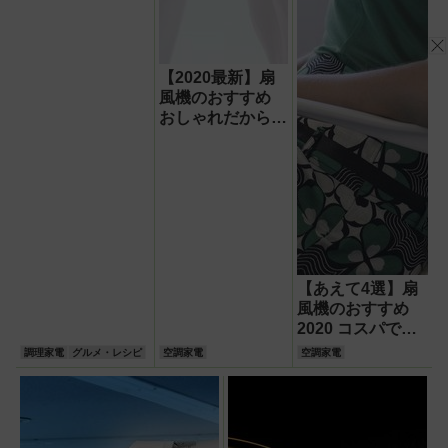
【2020最新】扇
風機のおすすめ
おしゃれだからリ
ビングにも映え
る!ハイクラスの
人気商品を厳選
【あえて4選】扇
風機のおすすめ
2020 コスパで選
ぶならコレ!DCモ
調理家電
グルメ・レシピ
空調家電
空調家電
ーターとACモー
ターの違いも解説