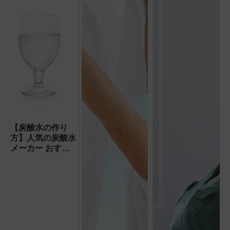
【炭酸水の作り
方】人気の炭酸水
メーカー おすす
めの2社8機種(シ
リンダー式)の特
徴を紹介!