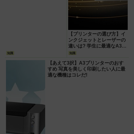
【プリンターの選び方】イ
ンクジェットとレーザーの
違いは? 学生に最適なA3プ
リンター おすすめはコレ
知識
知識
だ!
【あえて3択】A3プリンターのおす
すめ 写真を美しく印刷したい人に最
適な機種はコレだ!