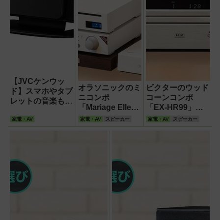
【JVCケンウッ
オラソニックのミ
ビクターのウッド
ド】スマホやタブ
ニコンポ
コーンコンポ
レットの音楽も手
「Mariage Elle」
「EX-HR99」を
軽に楽しめる
の音質を評価!ハ
音質評価!癖のな
Bluetooth搭載コ
家電・AV
家電・AV
スピーカー
家電・AV
スピーカー
イレゾや
い自然な響きが特
ンポ コンパクト
Bluetoothとの相
徴
だから省スペース
性がいい
で設置できる!