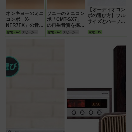
【オーディオコン
オンキヨーのミニ
ソニーのミニコン
ポの選び方】フル
コンポ「X-
ポ「CMT-SX7」
サイズとハーフサ
NFR7FX」の音質
の再生音質を採
イズの違いは?
を評価!CD再生は
点!LDACコーデ
家電・AV
スピーカー
家電・AV
スピーカー
家電・AV
正攻法で高感度大
ック対応で
Bluetooth再生が
高音質