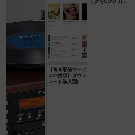
ックをCDで 山野
楽器から「GINZA
Café Classics」
が発売
【音楽配信サービ
スの種類】ダウン
ロード購入型(圧
縮・ハイレゾ)と
定額制の違いは?