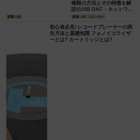
種類の方法とその特徴を解
説!(USB DAC・ネットワー
クプレーヤー・スマホ
家電・AV
家電・AV
スピーカー
orDAP)
初心者必見! レコードプレーヤーの再
生方法と基礎知識 フォノイコライザ
ーとは? カートリッジとは?