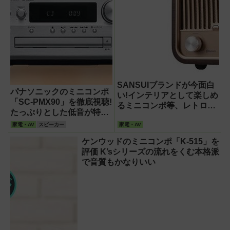
SANSUIブランドが今面白
パナソニックのミニコンポ
い!インテリアとして楽しめ
「SC-PMX90」を徹底視聴!
るミニコンポ等、レトロ感
たっぷりとした低音が特徴
が人気
的だが躍動感を高めたい
家電・AV
スピーカー
家電・AV
ケンウッドのミニコンポ「K-515」を
評価 K’sシリーズの流れをくむ本格派
で音質もかなりいい