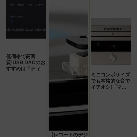
低価格で高音
質!USB DACのお
すすめは「ティア
ック UD-301-
ミニコンポサイズ
SP」
でも本格的な音で
イチオシ!「マラ
ンツ」と「ダリ」
の組み合わせが最
強
【レコードのデジ