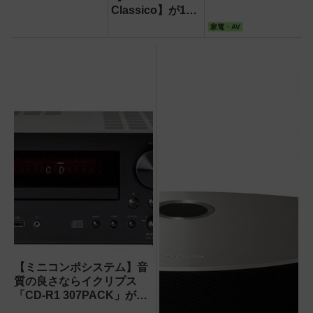
BTR1」付属シス
Classico】が11
テム
年ぶりに復活!真
家電・AV
空管オーディオシ
ステム「SQ-
N150/D-N150」
【ミニコンポシステム】音
質の良さならイクリプス
「CD-R1 307PACK」がお
すすめ!