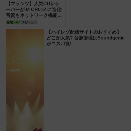
【マランツ】人気CDレシ
ーバーが M-CR612 に進化!
音質もネットワーク機能も
強化されたオールインワン
家電・AV
スピーカー
【ハイレゾ配信サイトのおすすめ】
どこが人気? 音源管理はSoundgenic
がコスパ良!