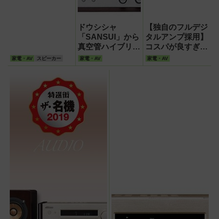
ルまでわかる一覧
はコレ
ドウシシャ
【独自のフルデジ
「SANSUI」から
タルアンプ採用】
真空管ハイブリッ
コスパが良すぎ
ドアンプ搭載ミニ
る!パナソニック
家電・AV
スピーカー
家電・AV
家電・AV
コンポ「SMC-
のミニコンポ
500BT」が登場
「SC-PMX90」を
テスト