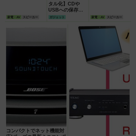
タル化】CDや
USBへの保存方
法 ダイレクト録
家電・AV
スピーカー
ガジェット
家電・AV
スピーカー
音・PCでの編集
テクを紹介!
コンパクトでネット機能対