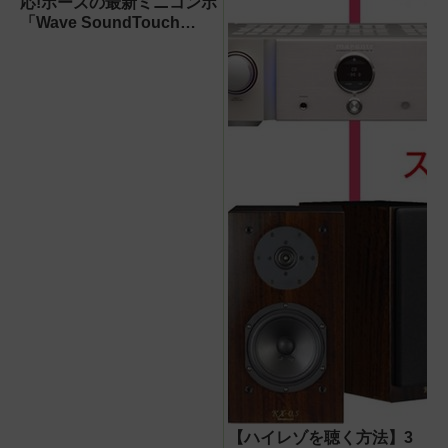
応!ボーズの最新ミニコンポ
「Wave SoundTouch
music system IV」
【ハイレゾを聴く方法】3