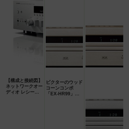
【構成と接続図】
ビクターのウッド
ネットワークオー
コーンコンポ
ディオ レシーバ
「EX-HR99」を
ー&アンプのおす
テスト!Bluetooth
すめはコレ(2019
やUSBによるハ
最新版)
イレゾ再生に対応