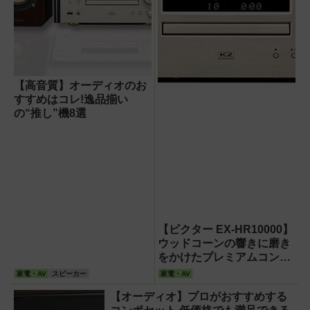
【高音質】オーディオのお
すすめはコレ!逸品揃い
の“推し”機8選
【ビクター EX-HR10000】
ウッドコーンの響きに磨き
をかけたプレミアムコンパ
クトコンポ
家電・AV
スピーカー
家電・AV
【オーディオ】プロがおすすめする