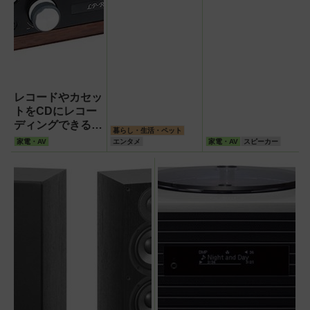
レコードやカセッ
トをCDにレコー
ディングできる一
暮らし・生活・ペット
体型ステレオ「テ
家電・AV
エンタメ
家電・AV
スピーカー
ィアック LP-
R520」