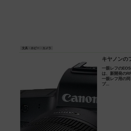
文具・ホビー・カメラ
キヤノンのフ
一眼レフのEO
は、新開発のR
一眼レフ用の同
プ...