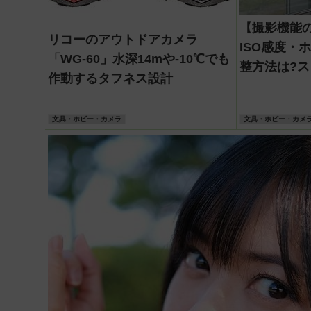
【撮影機能
リコーのアウトドアカメラ
ISO感度・
「WG-60」水深14mや-10℃でも
整方法は?
作動するタフネス設計
は?
文具・ホビー・カメラ
文具・ホビー・カメ