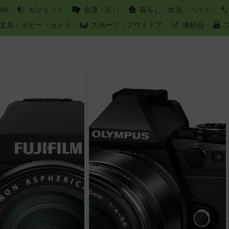
AV
ガジェット
金運・占い
暮らし・生活・ペット
文具・ホビー・カメラ
スポーツ・アウトドア
嗜好品